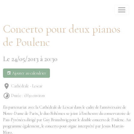
Concerto pour deux pianos
de Poulenc
Le 24/05/2013
à 20:30
Ajouter au calendrier
Cathédrale - Lescar
Durée : 1H30 environ
En partenariat avec la Cathédrale de Lescar dans le cadre de l'anniversaire de
Notre-Dame de Paris, le duo Bohêmes se joint à l'orchestre du conservatoire de
Pau-Pyrénées dirigé par Guy Brunshwig pour le double concerto de Poulenc. Au
programme également, le concerto pour orgue interprété par Jesus Martin-
Moro.