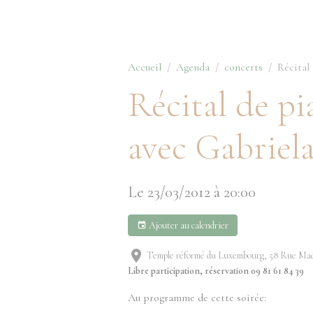
Accueil
Agenda
concerts
Récital
Récital de pi
avec Gabriel
Le 23/03/2012
à 20:00
Ajouter au calendrier
Temple réformé du Luxembourg, 58 Rue Ma
Libre participation, réservation 09 81 61 84 39
Au programme de cette soirée: